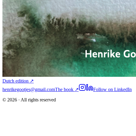
Dutch edition ↗
henrikegootjes@gmail.com
The book ↗
Follow on LinkedIn
©
2026
· All rights reserved